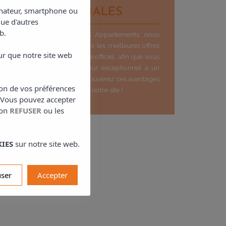
dinateur, smartphone ou
OFFRES SPÉCIALES
que d'autres
b.
Chez Excelsior Studios & Appartements, nous
sommes ravis de vous offrir les meilleures offres
ur que notre site web
et promotions sur notre site officiel, afin que vous
puissiez profiter d´un séjour exceptionnel à un
prix imbattable. Vous ne trouverez ces avantages
ion de vos préférences
et prix imbattables que sur notre site !
. Vous pouvez accepter
ton
REFUSER
ou les
IES
sur notre site web.
user
Accepter