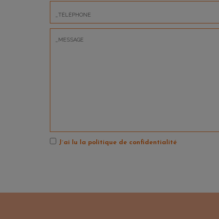
Notre position stratégique vous permettra d'apprécier to
profiter de vacances exceptionnelles !
J´ai lu la politique de confidentialité