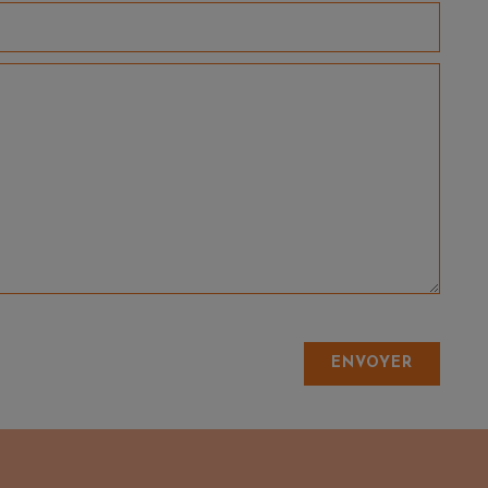
ut ce que la région a à offrir. Nous vous attendons pour vous faire
ENVOYER