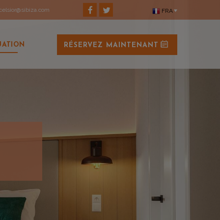
elsior@sibiza.com
FRA
UATION
RÉSERVEZ MAINTENANT
s