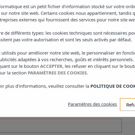
xceptionnelle pour ceux qui cherchent commodité et proximité sans
formatique est un petit fichier d'information stocké sur votre or
 mètres, vous trouverez diverses attractions, telles que le centre
e sur notre site web. Certains cookies nous appartiennent, tandis 
eux restaurants et bars, ainsi que la zone du port. De plus, les
reprises externes qui fournissent des services pour notre site we
ù il est possible d'accéder à un parking gratuit et au bord de mer,
ulevard du coucher de soleil), une bande côtière avec une série de
e de différents types: les cookies techniques sont nécessaires po
lus célèbres et fréquentées de l'île d'Ibiza, car elle représente l'un
sitent pas votre autorisation et sont les seuls activés par défaut.
 soleil.
 utilisés pour améliorer notre site web, le personnaliser en fonct
blicités adaptées à vos recherches, goûts et intérêts personnels
LIRE LA SUITE
iquant sur le bouton
ACCEPTER
, les refuser en cliquant sur le bou
sur la section
PARAMÈTRES DES COOKIES
.
e d'Ibiza, où se trouve San Antonio de Portmany, est renommée pour
ir plus d'informations, veuillez consulter la
POLITIQUE DE COOK
es. Nos invités peuvent atteindre ces merveilleuses destinations en
ions disponibles offrent un accès à des plages comme Cala Bassa,
Paramètres des cookies
 préfèrent marcher, Caló des Moro, Cala Gració ou Cala Gracioneta
Ref
tement avec le centre d'Ibiza, d'autres localités et plages de l'île.
e bus à quelques mètres de l'entrée principale de la localité.