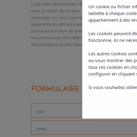
La position des Excelsior Studios & Appartements est e
Un cookie ou fichier in
avoir à utiliser de moyens de transport. À seulement 700
tablette à chaque visit
historique, où vous pourrez admirer l'église, de nombr
appartiennent à des ent
appartements sont proches de la zone de "Ses Variades", o
connu sous le nom de "paseo de la puesta de sol" (le bo
Les cookies peuvent êtr
bars et terrasses très célèbres. Cette zone est l'une des p
fonctionne, ils ne néces
des principaux points d'accès pour admirer le coucher de
Les autres cookies sont
ou vous montrer des pu
tous ces cookies en cl
configurer en cliquant 
Il est important de souligner que la zone ouest de l'îl
Si vous souhaitez obten
FORMULAIRE DE CONTACT
sa beauté naturelle et ses plages et criques spectaculair
bus ou en bateau depuis la zone du port. Les embarcat
Cala Conta, Cala Tarida et Cala Saladeta. Pour ceux qui
sont facilement accessibles depuis nos installations.
San Antonio de Portmany est une localité bien reliée, direc
L'arrêt de taxi se trouve sur le bord de mer et la station d